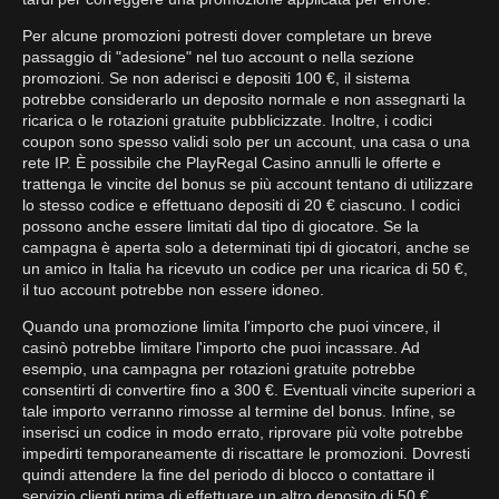
Per alcune promozioni potresti dover completare un breve
passaggio di "adesione" nel tuo account o nella sezione
promozioni. Se non aderisci e depositi 100 €, il sistema
potrebbe considerarlo un deposito normale e non assegnarti la
ricarica o le rotazioni gratuite pubblicizzate. Inoltre, i codici
coupon sono spesso validi solo per un account, una casa o una
rete IP. È possibile che PlayRegal Casino annulli le offerte e
trattenga le vincite del bonus se più account tentano di utilizzare
lo stesso codice e effettuano depositi di 20 € ciascuno. I codici
possono anche essere limitati dal tipo di giocatore. Se la
campagna è aperta solo a determinati tipi di giocatori, anche se
un amico in Italia ha ricevuto un codice per una ricarica di 50 €,
il tuo account potrebbe non essere idoneo.
Quando una promozione limita l'importo che puoi vincere, il
casinò potrebbe limitare l'importo che puoi incassare. Ad
esempio, una campagna per rotazioni gratuite potrebbe
consentirti di convertire fino a 300 €. Eventuali vincite superiori a
tale importo verranno rimosse al termine del bonus. Infine, se
inserisci un codice in modo errato, riprovare più volte potrebbe
impedirti temporaneamente di riscattare le promozioni. Dovresti
quindi attendere la fine del periodo di blocco o contattare il
servizio clienti prima di effettuare un altro deposito di 50 €.