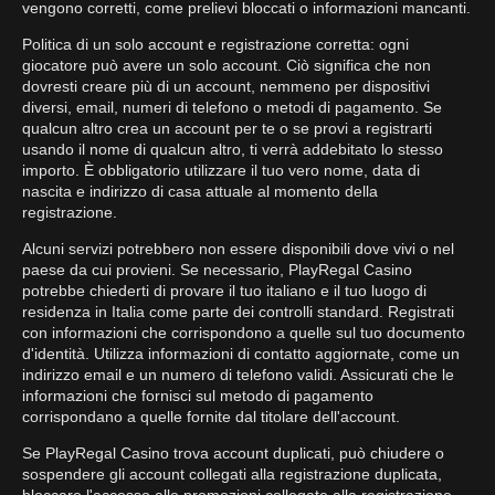
vengono corretti, come prelievi bloccati o informazioni mancanti.
Politica di un solo account e registrazione corretta: ogni
giocatore può avere un solo account. Ciò significa che non
dovresti creare più di un account, nemmeno per dispositivi
diversi, email, numeri di telefono o metodi di pagamento. Se
qualcun altro crea un account per te o se provi a registrarti
usando il nome di qualcun altro, ti verrà addebitato lo stesso
importo. È obbligatorio utilizzare il tuo vero nome, data di
nascita e indirizzo di casa attuale al momento della
registrazione.
Alcuni servizi potrebbero non essere disponibili dove vivi o nel
paese da cui provieni. Se necessario, PlayRegal Casino
potrebbe chiederti di provare il tuo italiano e il tuo luogo di
residenza in Italia come parte dei controlli standard. Registrati
con informazioni che corrispondono a quelle sul tuo documento
d'identità. Utilizza informazioni di contatto aggiornate, come un
indirizzo email e un numero di telefono validi. Assicurati che le
informazioni che fornisci sul metodo di pagamento
corrispondano a quelle fornite dal titolare dell'account.
Se PlayRegal Casino trova account duplicati, può chiudere o
sospendere gli account collegati alla registrazione duplicata,
bloccare l'accesso alle promozioni collegate alla registrazione