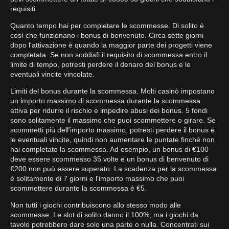
requisiti.
Quanto tempo hai per completare le scommesse. Di solito è
così che funzionano i bonus di benvenuto. Circa sette giorni
dopo l'attivazione è quando la maggior parte dei progetti viene
completata. Se non soddisfi il requisito di scommessa entro il
limite di tempo, potresti perdere il denaro del bonus e le
eventuali vincite vincolate.
Limiti del bonus durante la scommessa. Molti casinò impostano
un importo massimo di scommessa durante la scommessa
attiva per ridurre il rischio e impedire abusi dei bonus. 5 fondi
sono solitamente il massimo che puoi scommettere o girare. Se
scommetti più dell'importo massimo, potresti perdere il bonus e
le eventuali vincite, quindi non aumentare le puntate finché non
hai completato la scommessa. Ad esempio, un bonus di €100
deve essere scommesso 35 volte e un bonus di benvenuto di
€200 non può essere superato. La scadenza per la scommessa
è solitamente di 7 giorni e l'importo massimo che puoi
scommettere durante la scommessa è €5.
Non tutti i giochi contribuiscono allo stesso modo alle
scommesse. Le slot di solito danno il 100%, ma i giochi da
tavolo potrebbero dare solo una parte o nulla. Concentrati sui