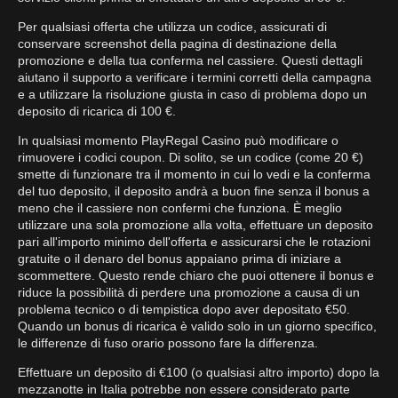
Per qualsiasi offerta che utilizza un codice, assicurati di
conservare screenshot della pagina di destinazione della
promozione e della tua conferma nel cassiere. Questi dettagli
aiutano il supporto a verificare i termini corretti della campagna
e a utilizzare la risoluzione giusta in caso di problema dopo un
deposito di ricarica di 100 €.
In qualsiasi momento PlayRegal Casino può modificare o
rimuovere i codici coupon. Di solito, se un codice (come 20 €)
smette di funzionare tra il momento in cui lo vedi e la conferma
del tuo deposito, il deposito andrà a buon fine senza il bonus a
meno che il cassiere non confermi che funziona. È meglio
utilizzare una sola promozione alla volta, effettuare un deposito
pari all'importo minimo dell'offerta e assicurarsi che le rotazioni
gratuite o il denaro del bonus appaiano prima di iniziare a
scommettere. Questo rende chiaro che puoi ottenere il bonus e
riduce la possibilità di perdere una promozione a causa di un
problema tecnico o di tempistica dopo aver depositato €50.
Quando un bonus di ricarica è valido solo in un giorno specifico,
le differenze di fuso orario possono fare la differenza.
Effettuare un deposito di €100 (o qualsiasi altro importo) dopo la
mezzanotte in Italia potrebbe non essere considerato parte