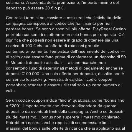
settimana. A seconda della promozione, l'importo minimo del
deposito può essere 20 € o più.
Controlla i termini nel cassiere e assicurati che l'etichetta della
campagna corrisponda al codice che hai inserito per non
perdere bonus. Se sono disponibili più offerte, PlayRegal Casino
potrebbe consentirti di ottenere un solo bonus per deposito. Ciò
significa che potresti non essere in grado di ottenere sia una
ricarica di 100 € che un'offerta di rotazioni gratuite
contemporaneamente. Tempistica dell'inserimento del codice —
di solito deve essere fatto prima di confermare un deposito di 50
€. Metodi di deposito accettati — alcune ricariche non
consentono l'uso di determinati metodi di pagamento anche se
depositi €100.000. Una sola offerta per deposito; di solito non è
consentito lo stacking. Finestra di validità: i codici coupon
potrebbero scadere o essere utilizzati solo un certo numero di
volte.
Se un codice coupon indica "fino a" qualcosa, come "bonus fino
a €200", l'importo esatto che riceverai dipenderà da quanto
depositi e da eventuali limiti della campagna. Anche se depositi
più del massimo, il bonus non supererà il massimo dichiarato.
Potrebbero esserci anche requisiti di scommessa e limiti
massimi del bonus sulle offerte di ricarica che si applicano sia al