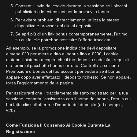
Consenti l'invio dei cookie durante la sessione se i blocchi
pubblicitari o le estensioni per la privacy lo fanno.
Per evitare problemi di tracciamento, utilizza lo stesso
dispositivo e browser dal clic al deposito.
Se apri più di un link bonus contemporaneamente, l'ultimo
su cui fai clic potrebbe sostituire l'offerta tracciata.
Ad esempio, se la promozione indica che devi depositare
almeno €20 per avere diritto al bonus fino a €200, i cookie
aiutano il sistema a capire che il tuo deposito soddisfa i requisiti
e a fornirti il pacchetto bonus corretto. Controlla la sezione
Promozioni o Bonus del tuo account per vedere se il bonus
appare dopo aver effettuato il deposito richiesto. Se non appare,
forza l'aggiornamento della pagina.
Per assicurarti che il tracciamento sia stato registrato per la tua
sessione, contatta l'assistenza con il nome del bonus, l'ora in cui
hai fatto clic sull'offerta e l'importo del deposito (ad esempio,
€20).
Come Funziona Il Consenso Ai Cookie Durante La
Registrazione