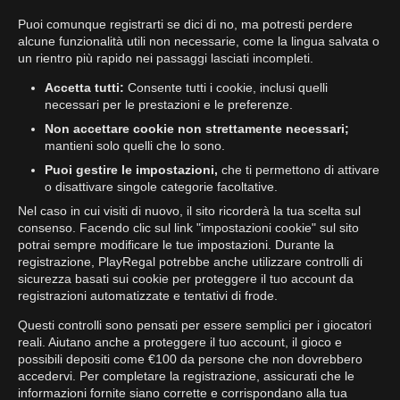
Puoi comunque registrarti se dici di no, ma potresti perdere
alcune funzionalità utili non necessarie, come la lingua salvata o
un rientro più rapido nei passaggi lasciati incompleti.
Accetta tutti:
Consente tutti i cookie, inclusi quelli
necessari per le prestazioni e le preferenze.
Non accettare cookie non strettamente necessari;
mantieni solo quelli che lo sono.
Puoi gestire le impostazioni,
che ti permettono di attivare
o disattivare singole categorie facoltative.
Nel caso in cui visiti di nuovo, il sito ricorderà la tua scelta sul
consenso. Facendo clic sul link "impostazioni cookie" sul sito
potrai sempre modificare le tue impostazioni. Durante la
registrazione, PlayRegal potrebbe anche utilizzare controlli di
sicurezza basati sui cookie per proteggere il tuo account da
registrazioni automatizzate e tentativi di frode.
Questi controlli sono pensati per essere semplici per i giocatori
reali. Aiutano anche a proteggere il tuo account, il gioco e
possibili depositi come €100 da persone che non dovrebbero
accedervi. Per completare la registrazione, assicurati che le
informazioni fornite siano corrette e corrispondano alla tua