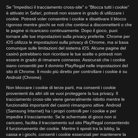
Se "Impedisci il tracciamento cross-site" o "Blocca tutti i cookie"
è attivato in Safari, potresti non essere in grado di utilizzare i
cookie. Potresti voler consentire i cookie e disattivare il blocco
rigoroso mentre giochi se noti che continui a disconnetterti o che
le pagine si ricaricano continuamente. Dopo il gioco, puoi
tornare alle tue impostazioni sulla privacy preferite. Chrome per
iOS utilizza le impostazioni sulla privacy di Chrome, ma si basa
comunque sulle limitazioni del sistema iOS. Alcune pagine del
casinò potrebbero non ricordare le tue scelte o potresti non
essere in grado di rimanere connesso. Assicurati che i cookie
siano consentiti per il dominio PlayRegal nelle impostazioni del
sito di Chrome. Il modo più diretto per controllare i cookie è su
Android (Chrome).
Non bloccare i cookie di terze parti, ma consenti i cookie
provenienti da altri siti se vuoi proteggere la tua privacy. Il
tracciamento cross-site viene generalmente ridotto mentre le
funzionalità importanti del casinò rimangono attive. Android
(Samsung Internet) ha i propri controlli per i cookie e per
impedire il tracciamento. Se le schermate di gioco non si
caricano, facilita il tracciamento sul sito PlayRegal consentendo
il funzionamento dei cookie. Mentre ti sposti tra la lobby, la
cassa e i giochi, consenti i cookie essenziali per mantenere la