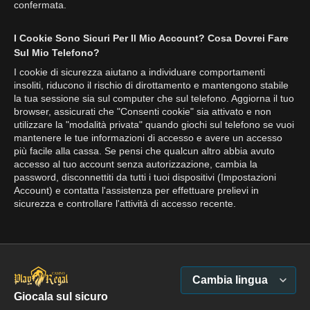
confermata.
I Cookie Sono Sicuri Per Il Mio Account? Cosa Dovrei Fare
Sul Mio Telefono?
I cookie di sicurezza aiutano a individuare comportamenti
insoliti, riducono il rischio di dirottamento e mantengono stabile
la tua sessione sia sul computer che sul telefono. Aggiorna il tuo
browser, assicurati che "Consenti cookie" sia attivato e non
utilizzare la "modalità privata" quando giochi sul telefono se vuoi
mantenere le tue informazioni di accesso e avere un accesso
più facile alla cassa. Se pensi che qualcun altro abbia avuto
accesso al tuo account senza autorizzazione, cambia la
password, disconnettiti da tutti i tuoi dispositivi (Impostazioni
Account) e contatta l'assistenza per effettuare prelievi in
sicurezza e controllare l'attività di accesso recente.
Cambia lingua
Giocala sul sicuro