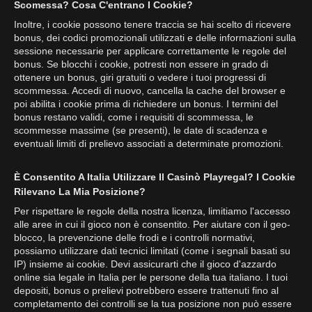
Scomessa? Cosa C'entrano I Cookie?
Inoltre, i cookie possono tenere traccia se hai scelto di ricevere
bonus, dei codici promozionali utilizzati e delle informazioni sulla
sessione necessarie per applicare correttamente le regole del
bonus. Se blocchi i cookie, potresti non essere in grado di
ottenere un bonus, giri gratuiti o vedere i tuoi progressi di
scommessa. Accedi di nuovo, cancella la cache del browser e
poi abilita i cookie prima di richiedere un bonus. I termini del
bonus restano validi, come i requisiti di scommessa, le
scommesse massime (se presenti), le date di scadenza e
eventuali limiti di prelievo associati a determinate promozioni.
È Consentito A Italia Utilizzare Il Casinò Playregal? I Cookie
Rilevano La Mia Posizione?
Per rispettare le regole della nostra licenza, limitiamo l'accesso
alle aree in cui il gioco non è consentito. Per aiutare con il geo-
blocco, la prevenzione delle frodi e i controlli normativi,
possiamo utilizzare dati tecnici limitati (come i segnali basati su
IP) insieme ai cookie. Devi assicurarti che il gioco d'azzardo
online sia legale in Italia per le persone della tua italiano. I tuoi
depositi, bonus o prelievi potrebbero essere trattenuti fino al
completamento dei controlli se la tua posizione non può essere